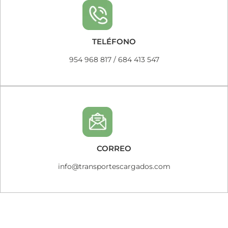
TELÉFONO
954 968 817
/
684 413 547
CORREO
info@transportescargados.com