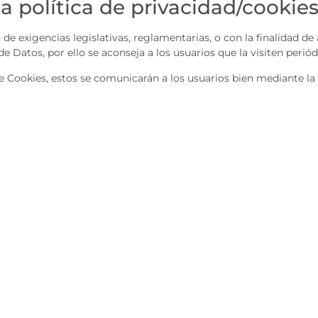
a política de privacidad/cookie
e exigencias legislativas, reglamentarias, o con la finalidad de a
e Datos, por ello se aconseja a los usuarios que la visiten perió
e Cookies, estos se comunicarán a los usuarios bien mediante la
AT MG CARGA2, S.L.
Operador logístico. Transportes de
mercancías por carretera.