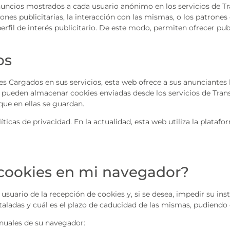
nuncios mostrados a cada usuario anónimo en los servicios de Tr
ones publicitarias, la interacción con las mismas, o los patrone
l de interés publicitario. De este modo, permiten ofrecer publi
os
s Cargados en sus servicios, esta web ofrece a sus anunciantes l
os pueden almacenar cookies enviadas desde los servicios de Tr
que en ellas se guardan.
ticas de privacidad. En la actualidad, esta web utiliza la plataf
a
http://www.google.es/policies/privacy/ads
 cookies en mi navegador?
usuario de la recepción de cookies y, si se desea, impedir su ins
taladas y cuál es el plazo de caducidad de las mismas, pudiendo 
anuales de su navegador: