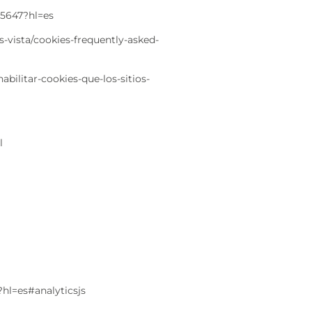
95647?hl=es
-vista/cookies-frequently-asked-
abilitar-cookies-que-los-sitios-
l
?hl=es#analyticsjs