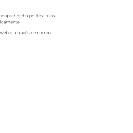
s
daptar dicha política a las
dicamente.
 web o a través de correo
POLÍTICAS LEGALES
Política de privacidad
Aviso legal
Política de Cookies