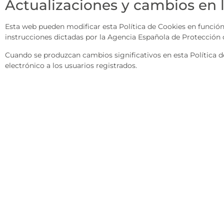
Actualizaciones y cambios en l
Esta web pueden modificar esta Política de Cookies en función d
instrucciones dictadas por la Agencia Española de Protección d
Cuando se produzcan cambios significativos en esta Política d
electrónico a los usuarios registrados.
CONTACTO
Dirección Postal:
Apartado de correos 41, 41940 Tomares (Sevilla)
Teléfono:
954 968 817
/
684 413 547